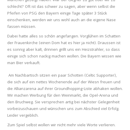
München gezeigt haben. War der Gegner zu gut oder wir zu
schlecht? Oft ist das schwer zu sagen, aber wenn selbst die
Pfeifen von PSG den Bayern einige Tage später 3 Stück
einschenken, werden wir uns wohl auch an die eigene Nase
fassen müssen.
Dabei hatte alles so schön angefangen. Vorglühen im Schatten
der Frauenkirche (einen Dom hat es hier ja nicht). Draussen ist
es sonnig aber kalt, drinnen grillt uns ein Heizstrahler, so dass
einige sich schon nackig machen wollen. Die Bayern wissen wie
man Bier verkauft.
Am Nachbartisch sitzen ein paar Schotten (Celtic Supporter),
die sich auf ein nettes Wochenende auf der Wiesn freuen und
die Allianzarena auf ihrer Groundhopping-Liste abhaken wollen.
Wir machen Werbung für den Weinmarkt, die Opel-Arena und
den Bruchweg. Sie versprechen artig bei nächster Gelegenheit
vorbeizuschauen und wünschen uns zum Abschied viel Erfolg.
Leider vergeblich.
Zum Spiel selbst wollen wir nicht mehr viele Worte verlieren.