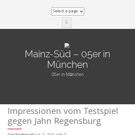
Zum
Inhalt
springen
Mainz-Süd – 05er in
München
05er in München
Impressionen vom Testspiel
gegen Jahn Regensburg
Geschrieben am
Juli 21, 2019
von
TJ