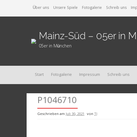
Zum
Über uns
Unsere Spiele
Fotogalerie
Schreib uns
Im
Inhalt
springen
Mainz-Süd – 05er in 
05er in München
Start
Fotogalerie
Impressum
Schreib uns
P1046710
Geschrieben am
Juli 30, 2021
von
TJ