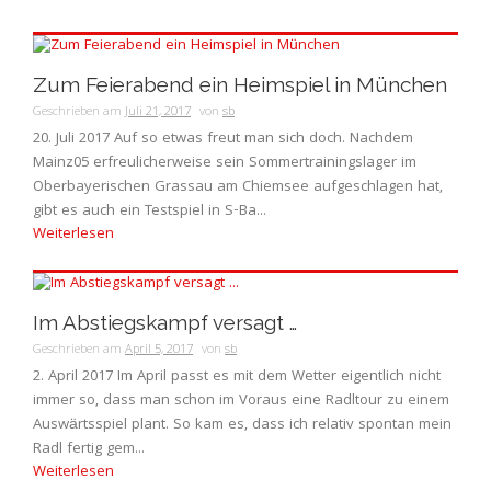
Zum Feierabend ein Heimspiel in München
Geschrieben am
Juli 21, 2017
von
sb
20. Juli 2017 Auf so etwas freut man sich doch. Nachdem
Mainz05 erfreulicherweise sein Sommertrainingslager im
Oberbayerischen Grassau am Chiemsee aufgeschlagen hat,
gibt es auch ein Testspiel in S-Ba...
Weiterlesen
Im Abstiegskampf versagt …
Geschrieben am
April 5, 2017
von
sb
2. April 2017 Im April passt es mit dem Wetter eigentlich nicht
immer so, dass man schon im Voraus eine Radltour zu einem
Auswärtsspiel plant. So kam es, dass ich relativ spontan mein
Radl fertig gem...
Weiterlesen