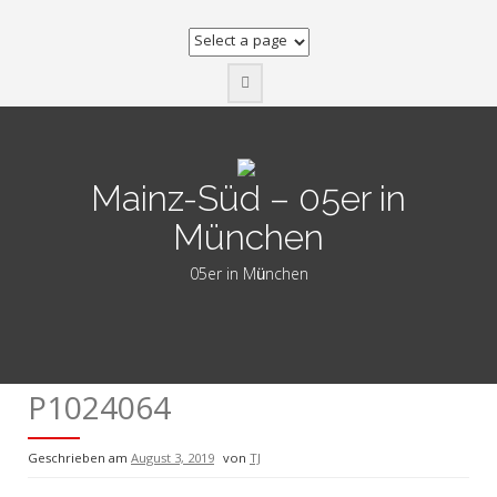
Zum
Inhalt
springen
Mainz-Süd – 05er in
München
05er in München
P1024064
Geschrieben am
August 3, 2019
von
TJ